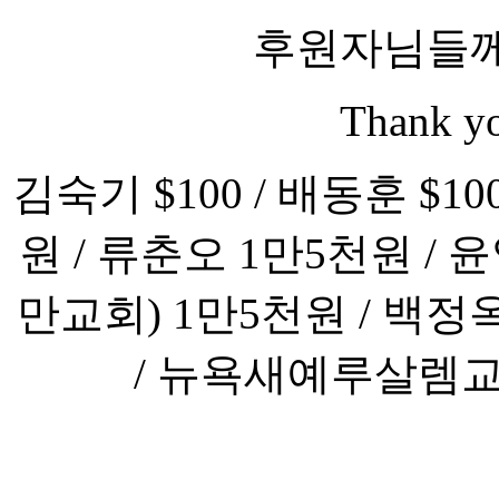
후원자님들께
Thank yo
김숙기 $100 / 배동훈 $10
원 / 류춘오 1만5천원 /
만교회) 1만5천원 / 백정옥 $
/ 뉴욕새예루살렘교회 